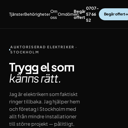
Hoppa till innehåll
0707-
Om
Begär
Tjänster
Behörigheter
Omdömen
57 66
Begär offert
→
oss
offert
52
AUKTORISERAD ELEKTRIKER ·
STOCKHOLM
Trygg el som
känns
rätt.
Jag är elektrikern som faktiskt
ringer tillbaka. Jag hjälper hem
och företag i Stockholm med
allt från mindre installationer
till större projekt — pålitligt,