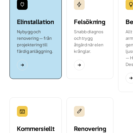
Elinstallation
Felsökning
Be
Nybygg och
Snabb diagnos
Allt
renovering — från
och trygg
arma
projektering till
åtgärd när elen
gen
färdig anläggning.
krånglar.
lju
— H
Des
Kommersiellt
Renovering