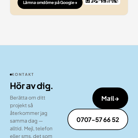
Lämna omdöme på Google
→
KONTAKT
Hör av dig.
Mail
→
Berätta om ditt
projekt så
återkommer jag
0707-57 66 52
samma dag —
alltid. Mejl, telefon
eller sms, det som