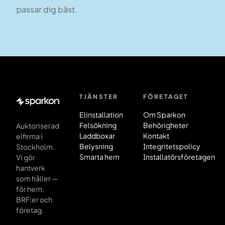
passar dig bäst.
TJÄNSTER
FÖRETAGET
Sidfot
Elinstallation
Om Sparkon
Felsökning
Behörigheter
Auktoriserad
Laddboxar
Kontakt
elfirma i
Belysning
Integritetspolicy
Stockholm.
Smarta hem
Installatörsföretagen
Vi gör
hantverk
som håller —
för hem,
BRF:er och
företag.