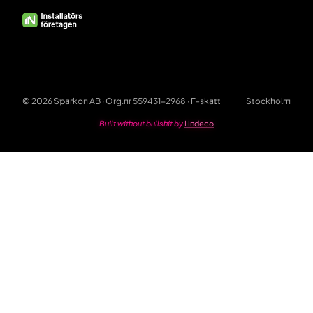
© 2026 Sparkon AB · Org.nr 559431-2968 · F-skatt
Stockholm
Built without bullshit by
Undeco