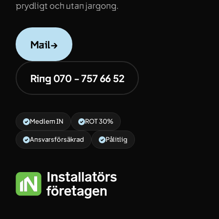
prydligt och utan jargong.
Mail
→
Ring 070 - 757 66 52
Medlem IN
ROT 30%
Ansvarsförsäkrad
Pålitlig