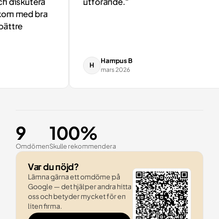
 diskutera
utförande."
om med bra
ttre
Hampus B
H
mars 2026
9
100%
Omdömen
Skulle rekommendera
Var du nöjd?
Lämna gärna ett omdöme på
Google — det hjälper andra hitta
oss och betyder mycket för en
liten firma.