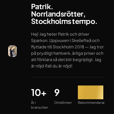
Patrik.
Norrlandsrötter,
Stockholms tempo.
Hej! Jag heter Patrik och driver
Sparkon. Uppvuxen i Skellefteå och
flyttade till Stockholm 2018 — Jag tror
på prydligt hantverk, ärliga priser och
att förklara så det blir begripligt. Jag
är nöjd ifall du är nöjd!
År i branschen
Omdömen
Rekommenderar
10+
9
100%
År i
Omdömen
Rekommenderar
branschen