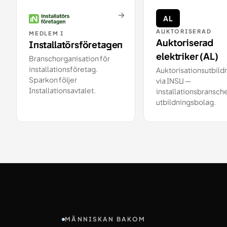
→
AL
AUKTORISERAD
MEDLEM I
Auktoriserad
Installatörsföretagen
elektriker (AL)
Branschorganisation för
installationsföretag.
Auktorisationsutbild
Sparkon följer
via INSU —
Installationsavtalet.
installationsbransch
utbildningsbolag.
MÄNNISKAN BAKOM