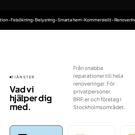
ion
Felsökning
Belysning
Smarta hem
Kommersiellt
Renovering
Tjänster: Elinstallation, Felsökning, Belysning, Smarta hem,
Från snabba
reparationer till hela
TJÄNSTER
renoveringar. För
Vad vi
privatpersoner,
hjälper dig
BRF:er och företag i
med.
Stockholmsområdet.