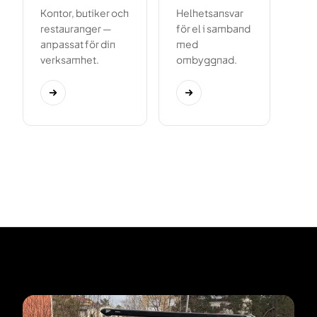
Kontor, butiker och
Helhetsansvar
restauranger —
för el i samband
anpassat för din
med
verksamhet.
ombyggnad.