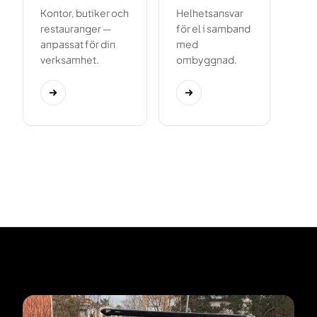
Kontor, butiker och
Helhetsansvar
restauranger —
för el i samband
anpassat för din
med
verksamhet.
ombyggnad.