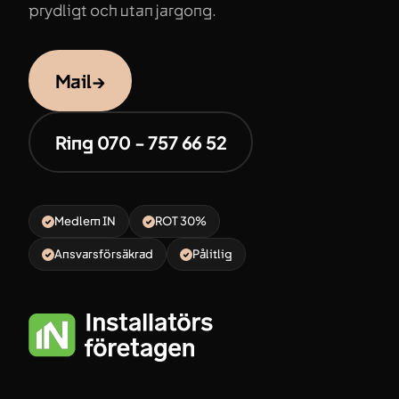
prydligt och utan jargong.
Mail
→
Ring 070 - 757 66 52
Medlem IN
ROT 30%
Ansvarsförsäkrad
Pålitlig