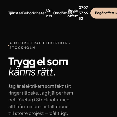
Hoppa till innehåll
0707-
Om
Begär
Tjänster
Behörigheter
Omdömen
57 66
Begär offert
→
oss
offert
52
AUKTORISERAD ELEKTRIKER ·
STOCKHOLM
Trygg el som
känns
rätt.
Jag är elektrikern som faktiskt
ringer tillbaka. Jag hjälper hem
och företag i Stockholm med
allt från mindre installationer
till större projekt — pålitligt,