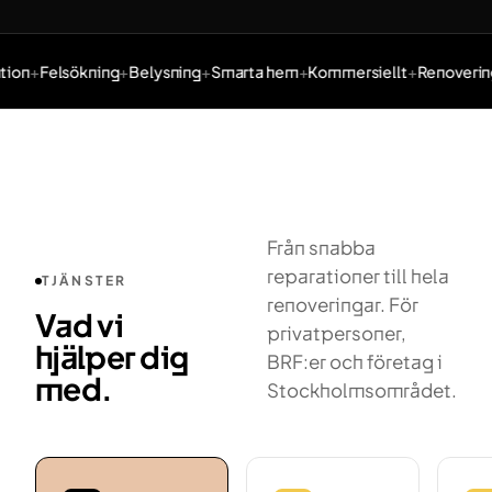
tion
Felsökning
Belysning
Smarta hem
Kommersiellt
Renovering
Tjänster: Elinstallation, Felsökning, Belysning, Smarta hem,
Från snabba
reparationer till hela
TJÄNSTER
renoveringar. För
Vad vi
privatpersoner,
hjälper dig
BRF:er och företag i
med.
Stockholmsområdet.