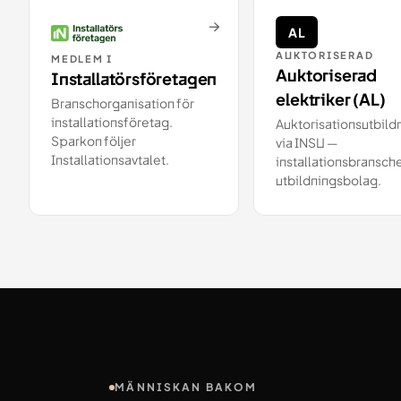
→
AL
AUKTORISERAD
MEDLEM I
Auktoriserad
Installatörsföretagen
elektriker (AL)
Branschorganisation för
installationsföretag.
Auktorisationsutbild
Sparkon följer
via INSU —
Installationsavtalet.
installationsbransch
utbildningsbolag.
MÄNNISKAN BAKOM