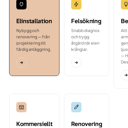
Elinstallation
Felsökning
Be
Nybygg och
Snabb diagnos
Allt
renovering — från
och trygg
arma
projektering till
åtgärd när elen
gen
färdig anläggning.
krånglar.
lju
— H
Des
Kommersiellt
Renovering