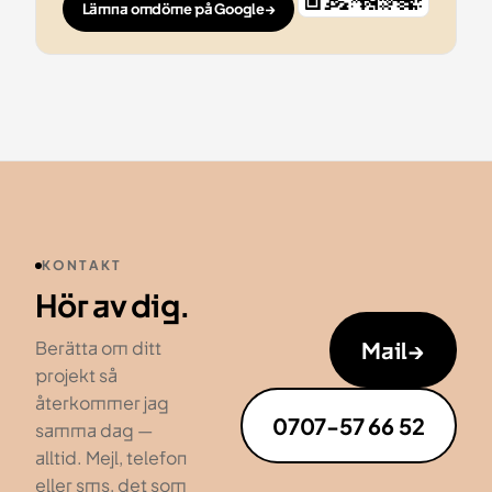
Lämna omdöme på Google
→
KONTAKT
Hör av dig.
Mail
→
Berätta om ditt
projekt så
återkommer jag
0707-57 66 52
samma dag —
alltid. Mejl, telefon
eller sms, det som