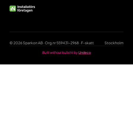
© 2026 Sparkon AB · Org.nr 559431-2968 · F-skatt
Stockholm
Built without bullshit by
Undeco