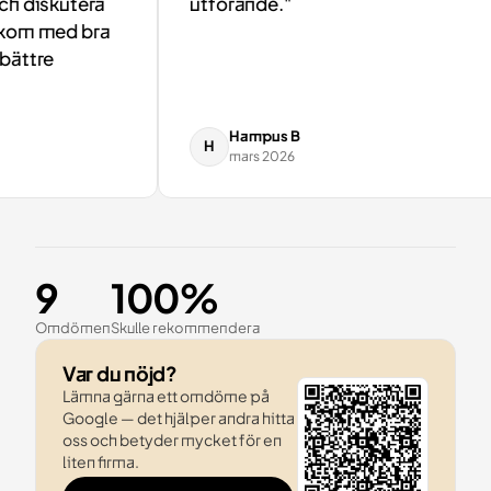
 diskutera
utförande."
om med bra
ttre
Hampus B
H
mars 2026
9
100%
Omdömen
Skulle rekommendera
Var du nöjd?
Lämna gärna ett omdöme på
Google — det hjälper andra hitta
oss och betyder mycket för en
liten firma.