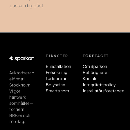
passar dig bäst.
TJÄNSTER
FÖRETAGET
Sidfot
Elinstallation
Om Sparkon
Felsökning
Behörigheter
Auktoriserad
Laddboxar
Kontakt
elfirma i
Belysning
Integritetspolicy
Stockholm.
Smarta hem
Installatörsföretagen
Vi gör
hantverk
som håller —
för hem,
BRF:er och
företag.