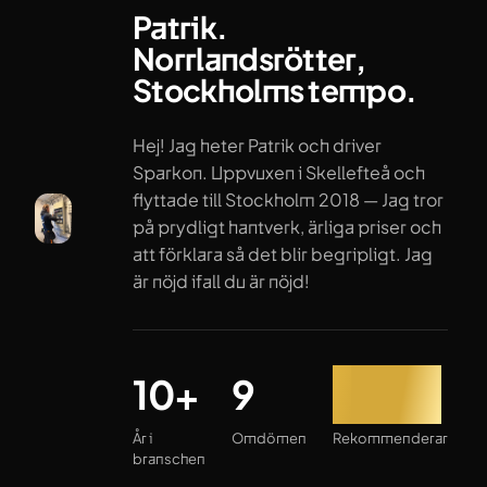
Patrik.
Norrlandsrötter,
Stockholms tempo.
Hej! Jag heter Patrik och driver
Sparkon. Uppvuxen i Skellefteå och
flyttade till Stockholm 2018 — Jag tror
på prydligt hantverk, ärliga priser och
att förklara så det blir begripligt. Jag
är nöjd ifall du är nöjd!
År i branschen
Omdömen
Rekommenderar
10+
9
100%
År i
Omdömen
Rekommenderar
branschen