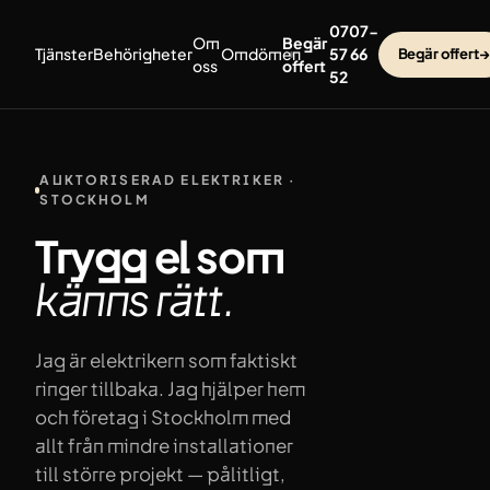
Hoppa till innehåll
0707-
Om
Begär
Tjänster
Behörigheter
Omdömen
57 66
Begär offert
→
oss
offert
52
AUKTORISERAD ELEKTRIKER ·
STOCKHOLM
Trygg el som
känns
rätt.
Jag är elektrikern som faktiskt
ringer tillbaka. Jag hjälper hem
och företag i Stockholm med
allt från mindre installationer
till större projekt — pålitligt,