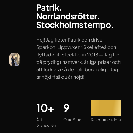
Patrik.
Norrlandsrötter,
Stockholms tempo.
Hej! Jag heter Patrik och driver
Sparkon. Uppvuxen i Skellefteå och
flyttade till Stockholm 2018 — Jag tror
på prydligt hantverk, ärliga priser och
att förklara så det blir begripligt. Jag
är nöjd ifall du är nöjd!
År i branschen
Omdömen
Rekommenderar
10+
9
100%
År i
Omdömen
Rekommenderar
branschen