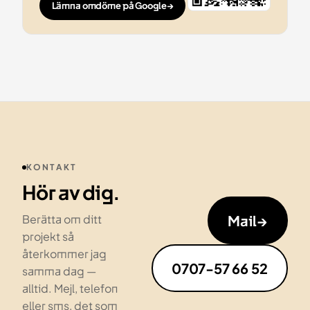
Lämna omdöme på Google
→
KONTAKT
Hör av dig.
Mail
→
Berätta om ditt
projekt så
återkommer jag
0707-57 66 52
samma dag —
alltid. Mejl, telefon
eller sms, det som