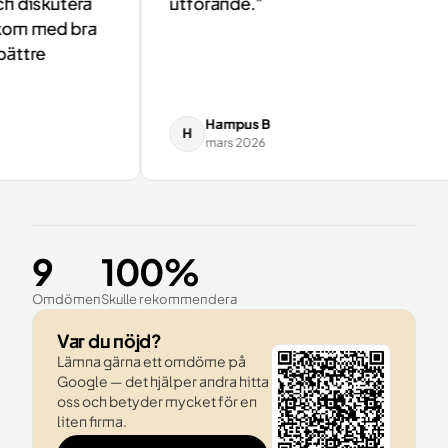
 diskutera
utförande."
om med bra
ttre
Hampus B
H
mars 2026
9
100%
Omdömen
Skulle rekommendera
Var du nöjd?
Lämna gärna ett omdöme på
Google — det hjälper andra hitta
oss och betyder mycket för en
liten firma.