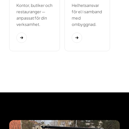
Kontor, butiker och
Helhetsansvar
restauranger —
för el i samband
anpassat för din
med
verksamhet.
ombyggnad.