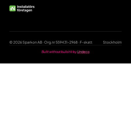
© 2026 Sparkon AB · Org.nr 559431-2968 · F-skatt
Stockholm
Built without bullshit by
Undeco