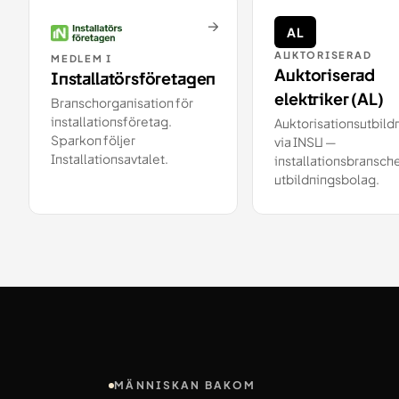
→
AL
AUKTORISERAD
MEDLEM I
Auktoriserad
Installatörsföretagen
elektriker (AL)
Branschorganisation för
installationsföretag.
Auktorisationsutbild
Sparkon följer
via INSU —
Installationsavtalet.
installationsbransch
utbildningsbolag.
MÄNNISKAN BAKOM