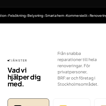
ion
Felsökning
Belysning
Smarta hem
Kommersiellt
Renovering
Tjänster: Elinstallation, Felsökning, Belysning, Smarta hem,
Från snabba
reparationer till hela
TJÄNSTER
renoveringar. För
Vad vi
privatpersoner,
hjälper dig
BRF:er och företag i
med.
Stockholmsområdet.