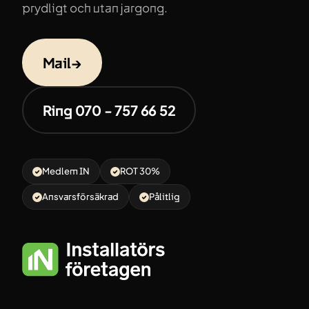
prydligt och utan jargong.
Mail
→
Ring 070 - 757 66 52
Medlem IN
ROT 30%
Ansvarsförsäkrad
Pålitlig