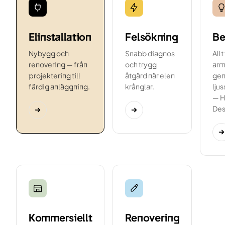
Elinstallation
Felsökning
Be
Nybygg och
Snabb diagnos
Allt
renovering — från
och trygg
arma
projektering till
åtgärd när elen
gen
färdig anläggning.
krånglar.
lju
— H
Des
Kommersiellt
Renovering