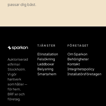
passar dig bäst.
TJÄNSTER
FÖRETAGET
Sidfot
Elinstallation
Om Sparkon
Felsökning
Behörigheter
Auktoriserad
Laddboxar
Kontakt
elfirma i
Belysning
Integritetspolicy
Stockholm.
Smarta hem
Installatörsföretagen
Vi gör
hantverk
som håller —
för hem,
BRF:er och
företag.