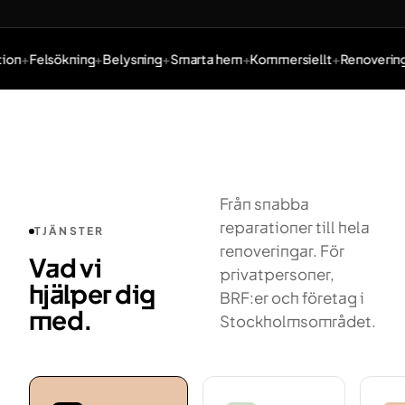
ion
Felsökning
Belysning
Smarta hem
Kommersiellt
Renovering
Tjänster: Elinstallation, Felsökning, Belysning, Smarta hem,
Från snabba
reparationer till hela
TJÄNSTER
renoveringar. För
Vad vi
privatpersoner,
hjälper dig
BRF:er och företag i
med.
Stockholmsområdet.