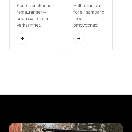
Kontor, butiker och
Helhetsansvar
restauranger —
för el i samband
anpassat för din
med
verksamhet.
ombyggnad.