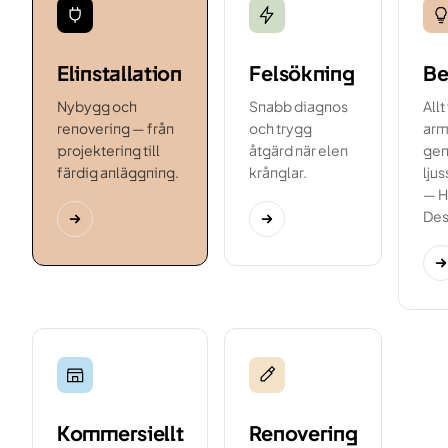
Elinstallation
Felsökning
Be
Nybygg och
Snabb diagnos
Allt
renovering — från
och trygg
arma
projektering till
åtgärd när elen
gen
färdig anläggning.
krånglar.
lju
— H
Des
Kommersiellt
Renovering