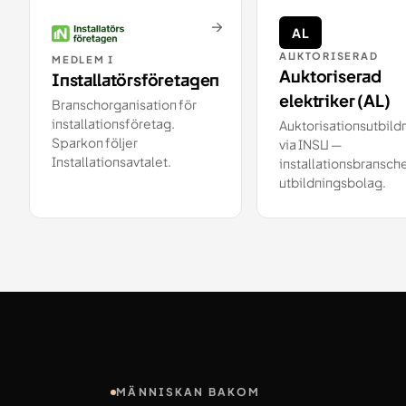
→
AL
AUKTORISERAD
MEDLEM I
Auktoriserad
Installatörsföretagen
elektriker (AL)
Branschorganisation för
installationsföretag.
Auktorisationsutbild
Sparkon följer
via INSU —
Installationsavtalet.
installationsbransch
utbildningsbolag.
MÄNNISKAN BAKOM