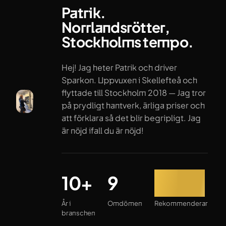
Patrik.
Norrlandsrötter,
Stockholms tempo.
Hej! Jag heter Patrik och driver
Sparkon. Uppvuxen i Skellefteå och
flyttade till Stockholm 2018 — Jag tror
på prydligt hantverk, ärliga priser och
att förklara så det blir begripligt. Jag
är nöjd ifall du är nöjd!
År i branschen
Omdömen
Rekommenderar
10+
9
100%
År i
Omdömen
Rekommenderar
branschen