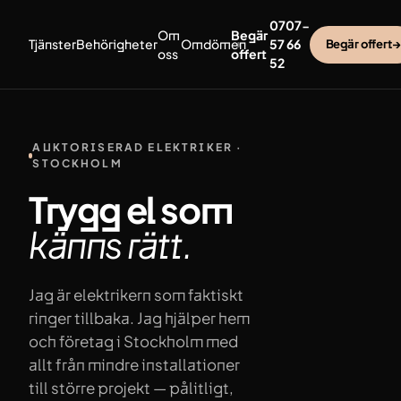
Hoppa till innehåll
0707-
Om
Begär
Tjänster
Behörigheter
Omdömen
57 66
Begär offert
→
oss
offert
52
AUKTORISERAD ELEKTRIKER ·
STOCKHOLM
Trygg el som
känns
rätt.
Jag är elektrikern som faktiskt
ringer tillbaka. Jag hjälper hem
och företag i Stockholm med
allt från mindre installationer
till större projekt — pålitligt,