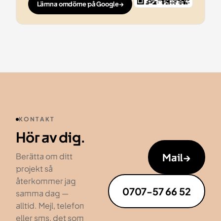
Lämna omdöme på Google
→
KONTAKT
Hör av dig.
Mail
→
Berätta om ditt
projekt så
återkommer jag
0707-57 66 52
samma dag —
alltid. Mejl, telefon
eller sms, det som