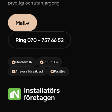
prydligt och utan jargong.
Mail
→
Ring 070 - 757 66 52
Medlem IN
ROT 30%
Ansvarsförsäkrad
Pålitlig