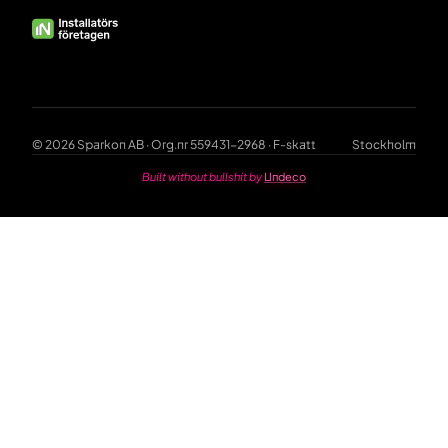
© 2026 Sparkon AB · Org.nr 559431-2968 · F-skatt
Stockholm
Built without bullshit by
Undeco