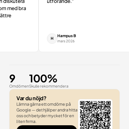
diskutera
utförande."
m med bra
tre
Hampus B
H
mars 2026
9
100%
Omdömen
Skulle rekommendera
Var du nöjd?
Lämna gärna ett omdöme på
Google — det hjälper andra hitta
oss och betyder mycket för en
liten firma.