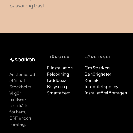
passar dig bäst.
TJÄNSTER
FÖRETAGET
Sidfot
Elinstallation
Om Sparkon
Felsökning
Behörigheter
Auktoriserad
Laddboxar
Kontakt
elfirma i
Belysning
Integritetspolicy
Stockholm.
Smarta hem
Installatörsföretagen
Vi gör
hantverk
som håller —
för hem,
BRF:er och
företag.