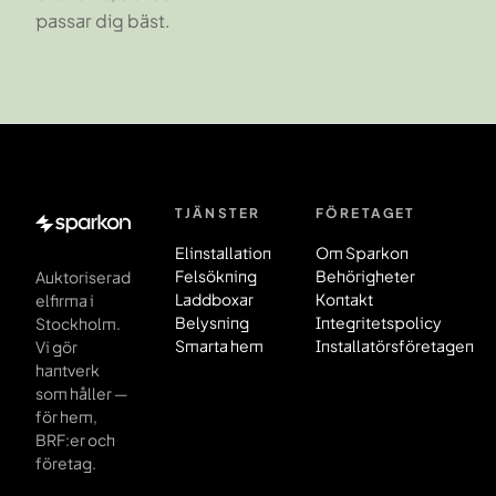
passar dig bäst.
TJÄNSTER
FÖRETAGET
Sidfot
Elinstallation
Om Sparkon
Felsökning
Behörigheter
Auktoriserad
Laddboxar
Kontakt
elfirma i
Belysning
Integritetspolicy
Stockholm.
Smarta hem
Installatörsföretagen
Vi gör
hantverk
som håller —
för hem,
BRF:er och
företag.