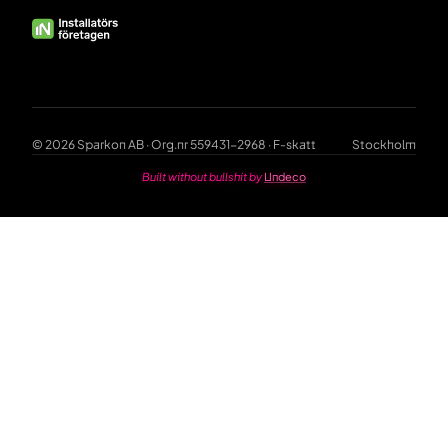
© 2026 Sparkon AB · Org.nr 559431-2968 · F-skatt
Stockholm
Built without bullshit by
Undeco