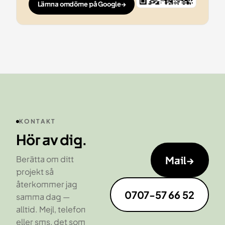
Lämna omdöme på Google
→
KONTAKT
Hör av dig.
Mail
→
Berätta om ditt
projekt så
återkommer jag
0707-57 66 52
samma dag —
alltid. Mejl, telefon
eller sms, det som