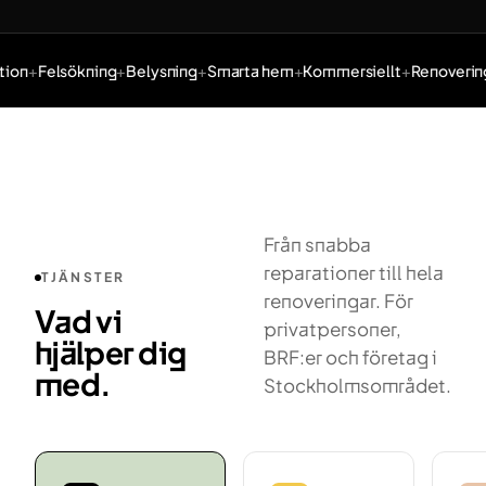
ion
Felsökning
Belysning
Smarta hem
Kommersiellt
Renovering
Tjänster: Elinstallation, Felsökning, Belysning, Smarta hem,
Från snabba
reparationer till hela
TJÄNSTER
renoveringar. För
Vad vi
privatpersoner,
hjälper dig
BRF:er och företag i
med.
Stockholmsområdet.