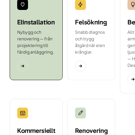
Elinstallation
Felsökning
Be
Nybygg och
Snabb diagnos
Allt
renovering — från
och trygg
arma
projektering till
åtgärd när elen
gen
färdig anläggning.
krånglar.
lju
— H
Des
Kommersiellt
Renovering