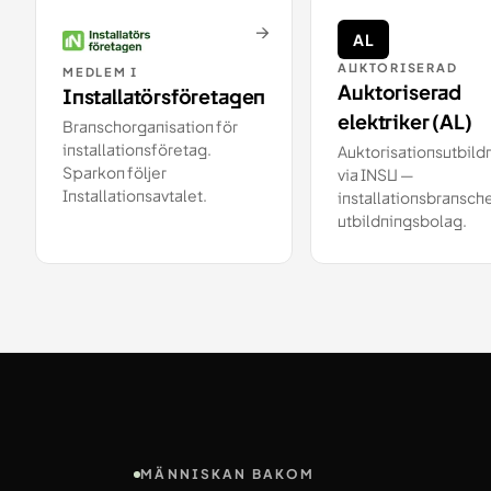
→
AL
AUKTORISERAD
MEDLEM I
Auktoriserad
Installatörsföretagen
elektriker (AL)
Branschorganisation för
installationsföretag.
Auktorisationsutbild
Sparkon följer
via INSU —
Installationsavtalet.
installationsbransch
utbildningsbolag.
MÄNNISKAN BAKOM