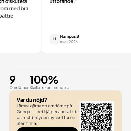
 diskutera
utförande."
om med bra
ttre
Hampus B
H
mars 2026
9
100%
Omdömen
Skulle rekommendera
Var du nöjd?
Lämna gärna ett omdöme på
Google — det hjälper andra hitta
oss och betyder mycket för en
liten firma.