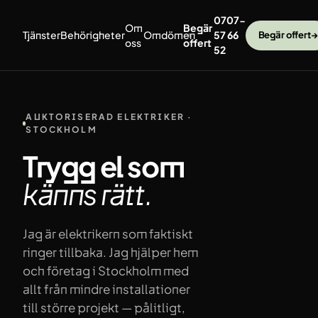
Hoppa till innehåll
0707-
Om
Begär
Tjänster
Behörigheter
Omdömen
57 66
Begär offert
→
oss
offert
52
AUKTORISERAD ELEKTRIKER ·
STOCKHOLM
Trygg el som
känns
rätt.
Jag är elektrikern som faktiskt
ringer tillbaka. Jag hjälper hem
och företag i Stockholm med
allt från mindre installationer
till större projekt — pålitligt,