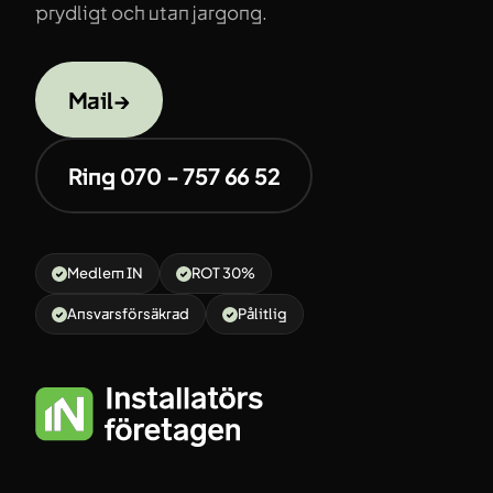
prydligt och utan jargong.
Mail
→
Ring 070 - 757 66 52
Medlem IN
ROT 30%
Ansvarsförsäkrad
Pålitlig