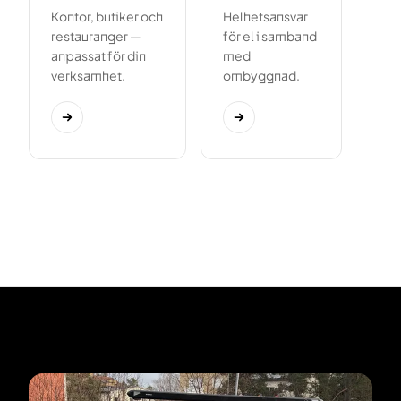
Kontor, butiker och
Helhetsansvar
restauranger —
för el i samband
anpassat för din
med
verksamhet.
ombyggnad.