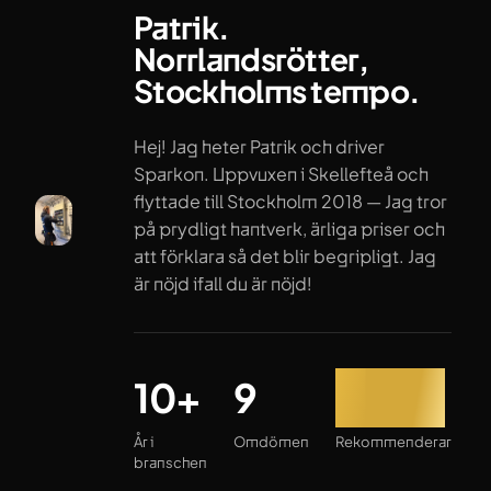
Patrik.
Norrlandsrötter,
Stockholms tempo.
Hej! Jag heter Patrik och driver
Sparkon. Uppvuxen i Skellefteå och
flyttade till Stockholm 2018 — Jag tror
på prydligt hantverk, ärliga priser och
att förklara så det blir begripligt. Jag
är nöjd ifall du är nöjd!
År i branschen
Omdömen
Rekommenderar
10+
9
100%
År i
Omdömen
Rekommenderar
branschen