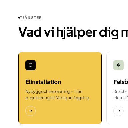
TJÄNSTER
Vad vi hjälper dig
Elinstallation
Fels
Nybygg och renovering — från
Snabb d
projektering till färdig anläggning.
elen kr