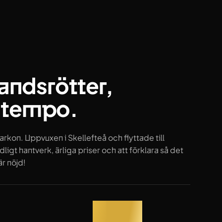
landsrötter,
 tempo.
arkon. Uppvuxen i Skellefteå och flyttade till
igt hantverk, ärliga priser och att förklara så det
är nöjd!
dömen
Rekommenderar
100%