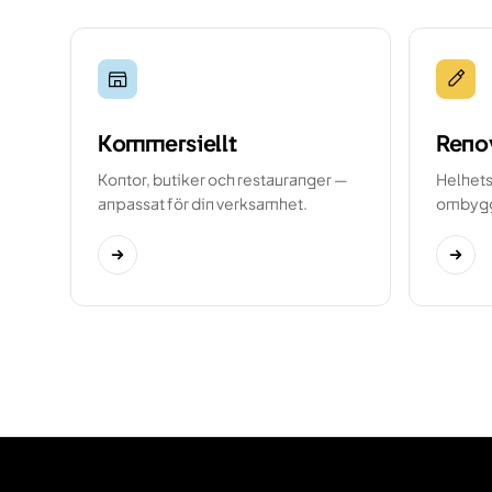
Kommersiellt
Reno
Kontor, butiker och restauranger —
Helhets
anpassat för din verksamhet.
ombyg