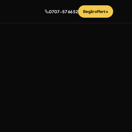
0707-57 66 52
Begär offert
→