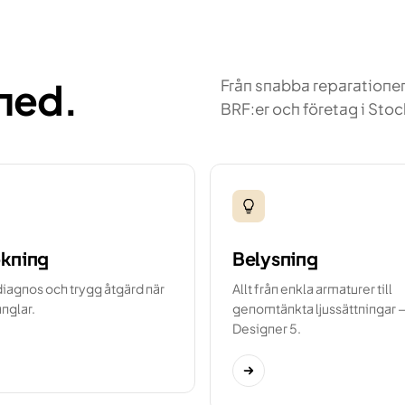
 med.
Från snabba reparationer 
BRF:er och företag i St
ökning
Belysning
iagnos och trygg åtgärd när
Allt från enkla armaturer till
ånglar.
genomtänkta ljussättningar 
Designer 5.