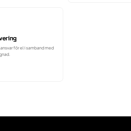
vering
ansvar för el i samband med
gnad.