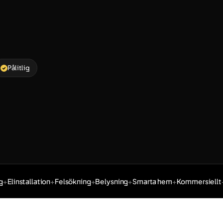
Pålitlig
Elinstallation
Felsökning
Belysning
Smarta hem
Kommersiellt
R
 Kommersiellt, Renovering.