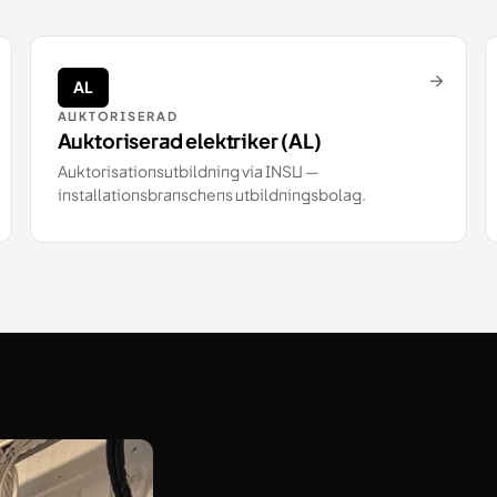
→
AL
AUKTORISERAD
Auktoriserad elektriker (AL)
Auktorisationsutbildning via INSU —
installationsbranschens utbildningsbolag.