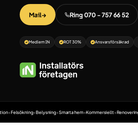
Mail
→
Ring 070 - 757 66 52
Medlem IN
ROT 30%
Ansvarsförsäkrad
on
Felsökning
Belysning
Smarta hem
Kommersiellt
Renovering
Tjänster: Elinstallation, Felsökning, Belysning, Smarta hem,