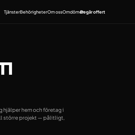
Tjänster
Behörigheter
Om oss
Omdömen
Begär offert
om
ag hjälper hem och företag i
 större projekt — pålitligt,