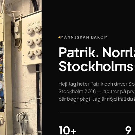
MÄNNISKAN BAKOM
Patrik. Norr
Stockholms
Hej! Jag heter Patrik och driver Sp
Stockholm 2018 — Jag tror på prydl
blir begripligt. Jag är nöjd ifall du 
År i branschen
Om
10+
9