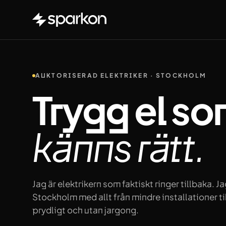
Hoppa till innehåll
AUKTORISERAD ELEKTRIKER · STOCKHOLM
Trygg el s
känns
rätt.
Jag är elektrikern som faktiskt ringer tillbaka. J
Stockholm med allt från mindre installationer till
prydligt och utan jargong.