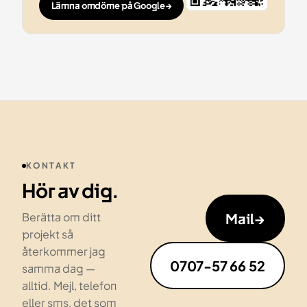
Lämna omdöme på Google
→
KONTAKT
Hör av dig.
Mail
→
Berätta om ditt
projekt så
återkommer jag
0707-57 66 52
samma dag —
alltid. Mejl, telefon
eller sms, det som