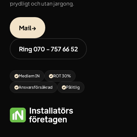
prydligt och utan jargong.
Mail
→
Ring 070 - 757 66 52
Medlem IN
ROT 30%
Ansvarsförsäkrad
Pålitlig