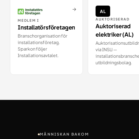
→
AL
AUKTORISERAD
MEDLEM I
Auktoriserad
Installatörsföretagen
elektriker (AL)
Branschorganisation för
installationsföretag.
Auktorisationsutbild
Sparkon följer
via INSU —
Installationsavtalet.
installationsbransch
utbildningsbolag.
MÄNNISKAN BAKOM