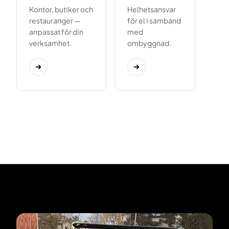
Kontor, butiker och
Helhetsansvar
restauranger —
för el i samband
anpassat för din
med
verksamhet.
ombyggnad.