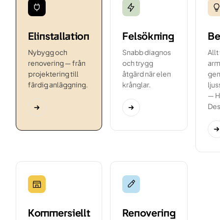
Elinstallation
Felsökning
Be
Nybygg och
Snabb diagnos
Allt
renovering — från
och trygg
arma
projektering till
åtgärd när elen
gen
färdig anläggning.
krånglar.
lju
— H
Des
Kommersiellt
Renovering