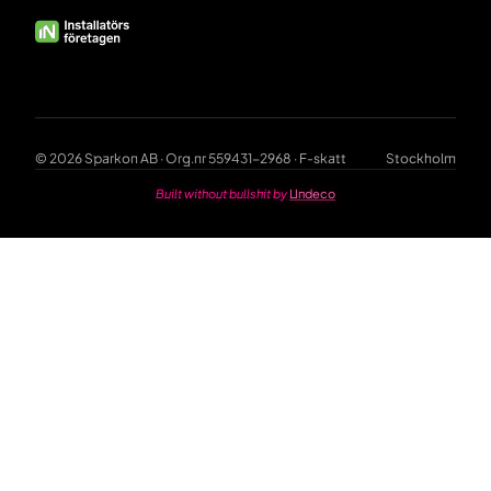
© 2026 Sparkon AB · Org.nr 559431-2968 · F-skatt
Stockholm
Built without bullshit by
Undeco