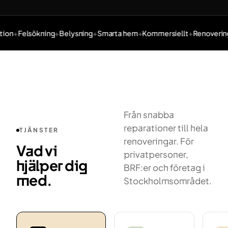
ion
Felsökning
Belysning
Smarta hem
Kommersiellt
Renovering
Tjänster: Elinstallation, Felsökning, Belysning, Smarta hem,
Från snabba
reparationer till hela
TJÄNSTER
renoveringar. För
Vad vi
privatpersoner,
hjälper dig
BRF:er och företag i
med.
Stockholmsområdet.