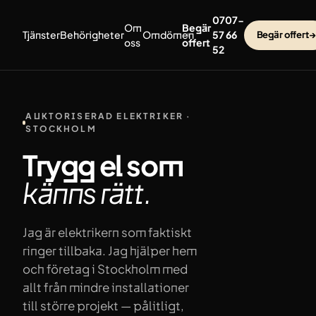
Hoppa till innehåll
0707-
Om
Begär
Tjänster
Behörigheter
Omdömen
57 66
Begär offert
→
oss
offert
52
AUKTORISERAD ELEKTRIKER ·
STOCKHOLM
Trygg el som
känns
rätt.
Jag är elektrikern som faktiskt
ringer tillbaka. Jag hjälper hem
och företag i Stockholm med
allt från mindre installationer
till större projekt — pålitligt,