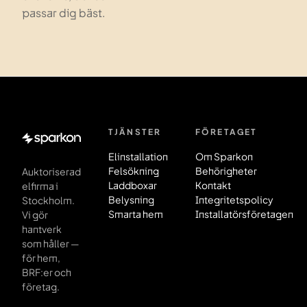
passar dig bäst.
TJÄNSTER
FÖRETAGET
Sidfot
Elinstallation
Om Sparkon
Felsökning
Behörigheter
Auktoriserad
Laddboxar
Kontakt
elfirma i
Belysning
Integritetspolicy
Stockholm.
Smarta hem
Installatörsföretagen
Vi gör
hantverk
som håller —
för hem,
BRF:er och
företag.