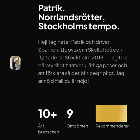
Patrik.
Norrlandsrötter,
Stockholms tempo.
Hej! Jag heter Patrik och driver
Sparkon. Uppvuxen i Skellefteå och
flyttade till Stockholm 2018 — Jag tror
på prydligt hantverk, ärliga priser och
att förklara så det blir begripligt. Jag
är nöjd ifall du är nöjd!
År i branschen
Omdömen
Rekommenderar
10+
9
100%
År i
Omdömen
Rekommenderar
branschen