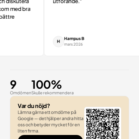
 diskutera
utförande."
om med bra
ttre
Hampus B
H
mars 2026
9
100%
Omdömen
Skulle rekommendera
Var du nöjd?
Lämna gärna ett omdöme på
Google — det hjälper andra hitta
oss och betyder mycket för en
liten firma.