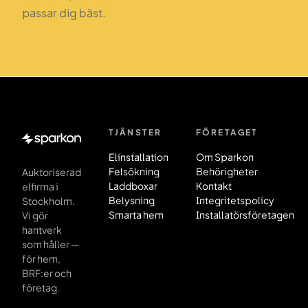
passar dig bäst.
TJÄNSTER
FÖRETAGET
Sidfot
Elinstallation
Om Sparkon
Felsökning
Behörigheter
Auktoriserad
Laddboxar
Kontakt
elfirma i
Belysning
Integritetspolicy
Stockholm.
Smarta hem
Installatörsföretagen
Vi gör
hantverk
som håller —
för hem,
BRF:er och
företag.