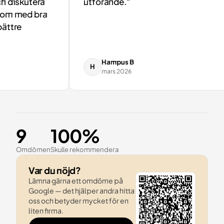
diskutera
utförande."
m med bra
tre
Hampus B
H
mars 2026
9
100%
Omdömen
Skulle rekommendera
Var du nöjd?
Lämna gärna ett omdöme på
Google — det hjälper andra hitta
oss och betyder mycket för en
liten firma.