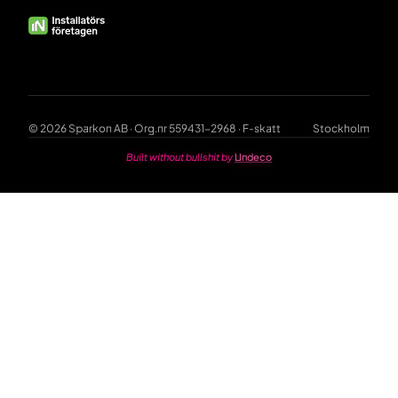
© 2026 Sparkon AB · Org.nr 559431-2968 · F-skatt
Stockholm
Built without bullshit by
Undeco