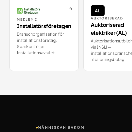
→
AL
AUKTORISERAD
MEDLEM I
Auktoriserad
Installatörsföretagen
elektriker (AL)
Branschorganisation för
installationsföretag.
Auktorisationsutbild
Sparkon följer
via INSU —
Installationsavtalet.
installationsbransch
utbildningsbolag.
MÄNNISKAN BAKOM