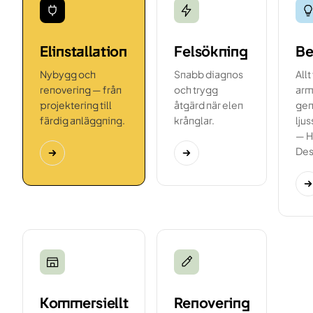
Elinstallation
Felsökning
Be
Nybygg och
Snabb diagnos
Allt
renovering — från
och trygg
arma
projektering till
åtgärd när elen
gen
färdig anläggning.
krånglar.
lju
— H
Des
Kommersiellt
Renovering