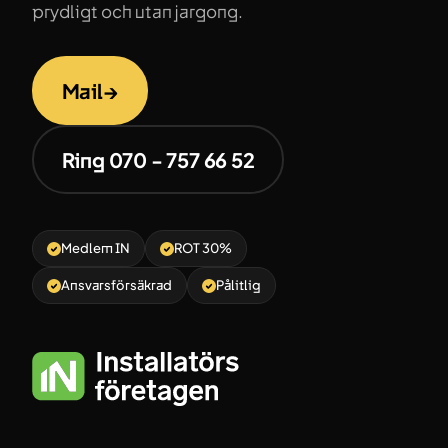
prydligt och utan jargong.
Mail
→
Ring 070 - 757 66 52
Medlem IN
ROT 30%
Ansvarsförsäkrad
Pålitlig