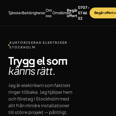
Hoppa till innehåll
0707-
Om
Begär
Tjänster
Behörigheter
Omdömen
57 66
Begär offert
→
oss
offert
52
AUKTORISERAD ELEKTRIKER ·
STOCKHOLM
Trygg el som
känns
rätt.
Jag är elektrikern som faktiskt
ringer tillbaka. Jag hjälper hem
och företag i Stockholm med
allt från mindre installationer
till större projekt — pålitligt,