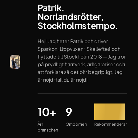
Patrik.
Norrlandsrötter,
Stockholms tempo.
Hej! Jag heter Patrik och driver
Sparkon. Uppvuxen i Skellefteå och
flyttade till Stockholm 2018 — Jag tror
på prydligt hantverk, ärliga priser och
att förklara så det blir begripligt. Jag
är nöjd ifall du är nöjd!
År i branschen
Omdömen
Rekommenderar
10+
9
100%
År i
Omdömen
Rekommenderar
branschen