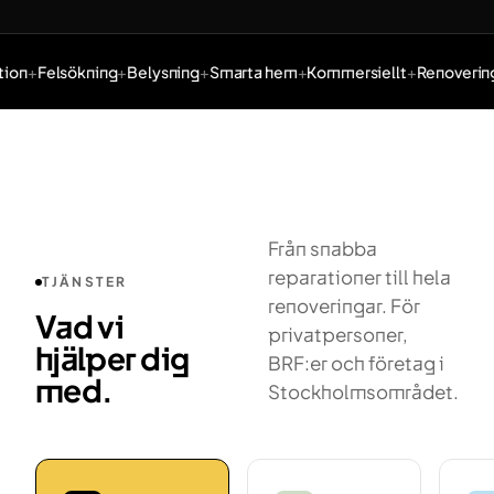
ion
Felsökning
Belysning
Smarta hem
Kommersiellt
Renovering
Tjänster: Elinstallation, Felsökning, Belysning, Smarta hem,
Från snabba
reparationer till hela
TJÄNSTER
renoveringar. För
Vad vi
privatpersoner,
hjälper dig
BRF:er och företag i
med.
Stockholmsområdet.