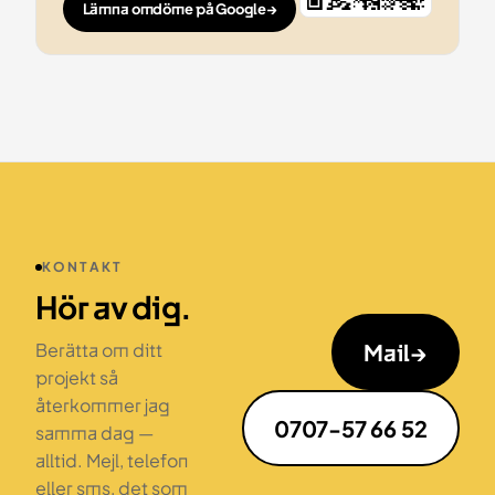
Lämna omdöme på Google
→
KONTAKT
Hör av dig.
Mail
→
Berätta om ditt
projekt så
återkommer jag
0707-57 66 52
samma dag —
alltid. Mejl, telefon
eller sms, det som