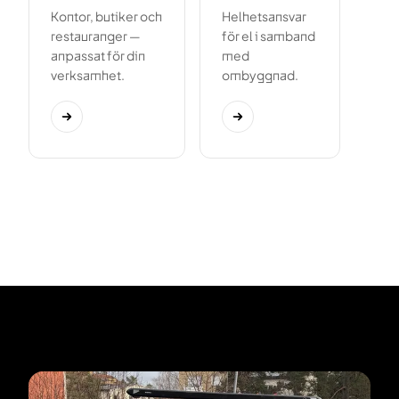
Kontor, butiker och
Helhetsansvar
restauranger —
för el i samband
anpassat för din
med
verksamhet.
ombyggnad.