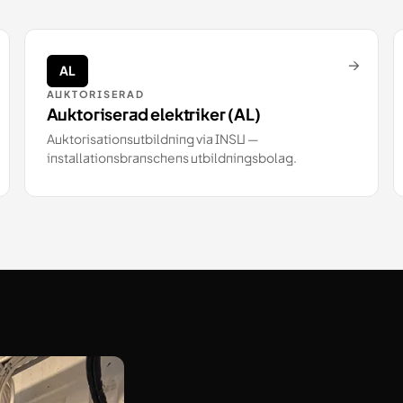
→
AL
AUKTORISERAD
Auktoriserad elektriker (AL)
Auktorisationsutbildning via INSU —
installationsbranschens utbildningsbolag.