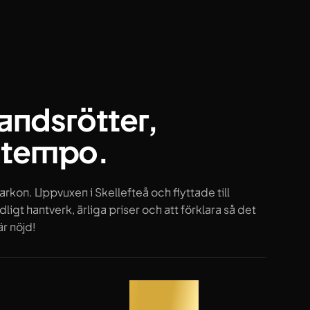
landsrötter,
 tempo.
arkon. Uppvuxen i Skellefteå och flyttade till
igt hantverk, ärliga priser och att förklara så det
är nöjd!
dömen
Rekommenderar
100%