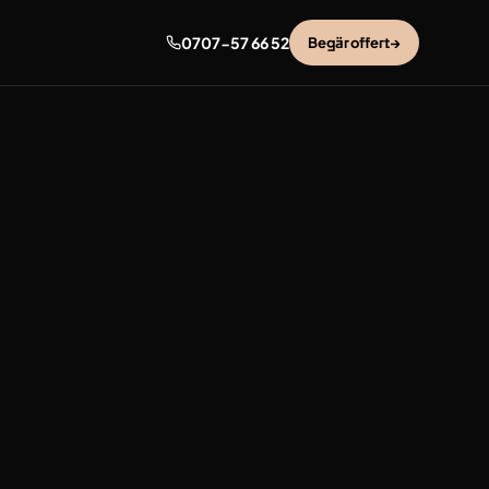
0707-57 66 52
Begär offert
→