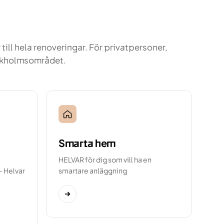
till hela renoveringar. För privatpersoner,
ockholmsområdet.
Smarta hem
HELVAR för dig som vill ha en
— Helvar
smartare anläggning