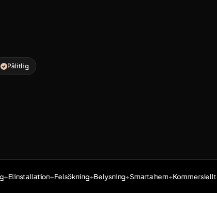
Pålitlig
Elinstallation
Felsökning
Belysning
Smarta hem
Kommersiellt
R
 Kommersiellt, Renovering.