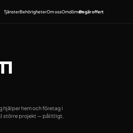
Tjänster
Behörigheter
Om oss
Omdömen
Begär offert
om
ag hjälper hem och företag i
 större projekt — pålitligt,