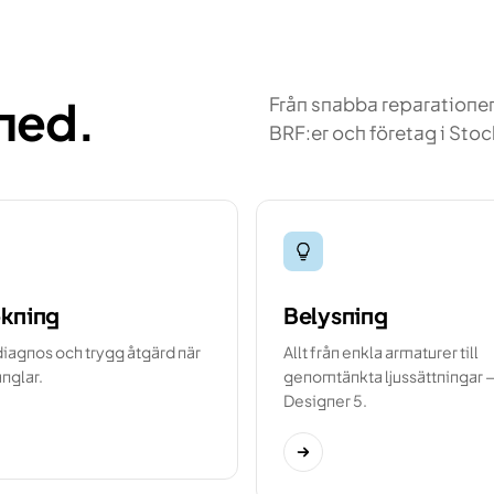
 med.
Från snabba reparationer 
BRF:er och företag i St
ökning
Belysning
iagnos och trygg åtgärd när
Allt från enkla armaturer till
ånglar.
genomtänkta ljussättningar 
Designer 5.