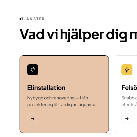
TJÄNSTER
Vad vi hjälper dig
Elinstallation
Fels
Nybygg och renovering — från
Snabb d
projektering till färdig anläggning.
elen kr