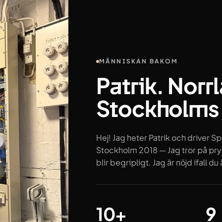
MÄNNISKAN BAKOM
Patrik. Norr
Stockholms
Hej! Jag heter Patrik och driver Sp
Stockholm 2018 — Jag tror på prydl
blir begripligt. Jag är nöjd ifall du 
År i branschen
Om
10+
9