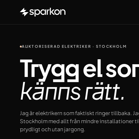
Hoppa till innehåll
AUKTORISERAD ELEKTRIKER · STOCKHOLM
Trygg el s
känns
rätt.
Jag är elektrikern som faktiskt ringer tillbaka. J
Stockholm med allt från mindre installationer till
prydligt och utan jargong.