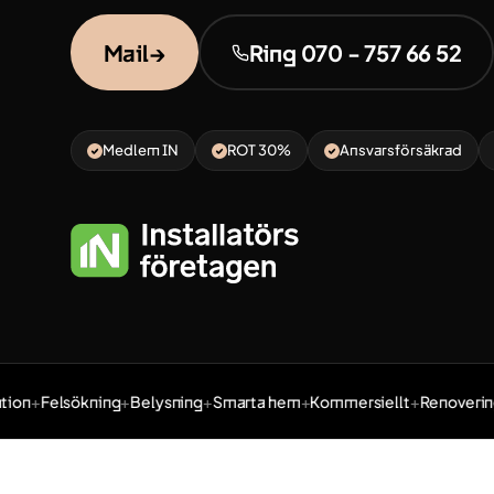
Mail
→
Ring 070 - 757 66 52
Medlem IN
ROT 30%
Ansvarsförsäkrad
on
Felsökning
Belysning
Smarta hem
Kommersiellt
Renovering
Tjänster: Elinstallation, Felsökning, Belysning, Smarta hem,