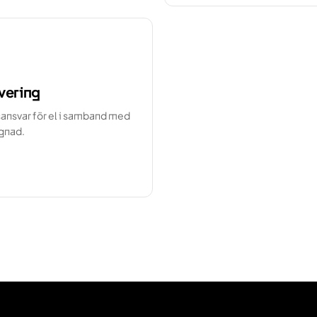
vering
ansvar för el i samband med
gnad.