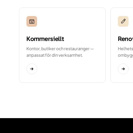
Kommersiellt
Reno
Kontor, butiker och restauranger —
Helhets
anpassat för din verksamhet.
ombyg