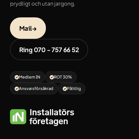
prydligt och utan jargong.
Mail
→
Ring 070 - 757 66 52
Medlem IN
ROT 30%
Ansvarsförsäkrad
Pålitlig