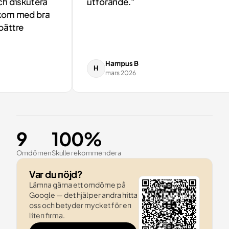
 diskutera
utförande."
om med bra
ttre
Hampus B
H
mars 2026
9
100%
Omdömen
Skulle rekommendera
Var du nöjd?
Lämna gärna ett omdöme på
Google — det hjälper andra hitta
oss och betyder mycket för en
liten firma.