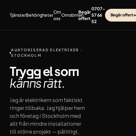
Hoppa till innehåll
0707-
Om
Begär
Tjänster
Behörigheter
Omdömen
57 66
Begär offert
→
oss
offert
52
AUKTORISERAD ELEKTRIKER ·
STOCKHOLM
Trygg el som
känns
rätt.
Jag är elektrikern som faktiskt
ringer tillbaka. Jag hjälper hem
och företag i Stockholm med
allt från mindre installationer
till större projekt — pålitligt,