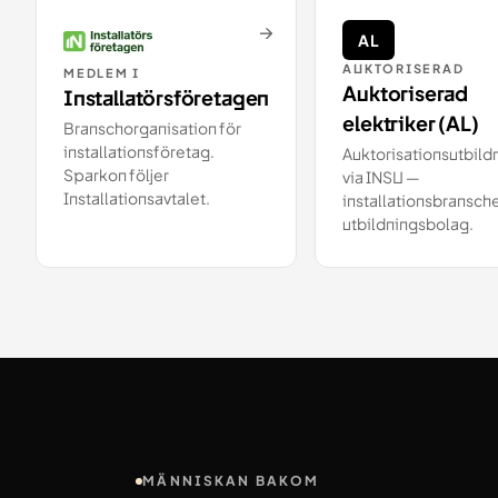
→
AL
AUKTORISERAD
MEDLEM I
Auktoriserad
Installatörsföretagen
elektriker (AL)
Branschorganisation för
installationsföretag.
Auktorisationsutbild
Sparkon följer
via INSU —
Installationsavtalet.
installationsbransch
utbildningsbolag.
MÄNNISKAN BAKOM