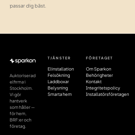
passar dig bäst.
TJÄNSTER
FÖRETAGET
Sidfot
Elinstallation
Om Sparkon
Felsökning
Behörigheter
Auktoriserad
Laddboxar
Kontakt
elfirma i
Belysning
Integritetspolicy
Stockholm.
Smarta hem
Installatörsföretagen
Vi gör
hantverk
som håller —
för hem,
BRF:er och
företag.