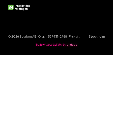
© 2026 Sparkon AB · Org.nr 559431-2968 · F-skatt
Stockholm
Built without bullshit by
Undeco