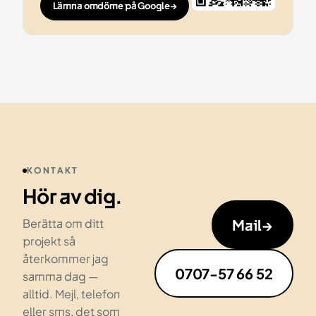
Lämna omdöme på Google
→
KONTAKT
Hör av dig.
Mail
→
Berätta om ditt
projekt så
återkommer jag
0707-57 66 52
samma dag —
alltid. Mejl, telefon
eller sms, det som