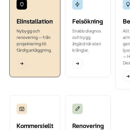
Elinstallation
Felsökning
Be
Nybygg och
Snabb diagnos
Allt
renovering — från
och trygg
arma
projektering till
åtgärd när elen
gen
färdig anläggning.
krånglar.
lju
— H
Des
Kommersiellt
Renovering