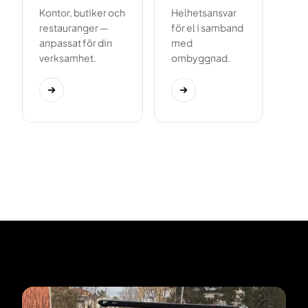
Kontor, butiker och
Helhetsansvar
restauranger —
för el i samband
anpassat för din
med
verksamhet.
ombyggnad.