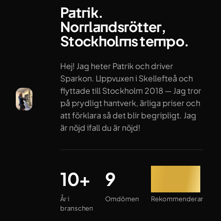
Patrik.
Norrlandsrötter,
Stockholms tempo.
Hej! Jag heter Patrik och driver
Sparkon. Uppvuxen i Skellefteå och
flyttade till Stockholm 2018 — Jag tror
på prydligt hantverk, ärliga priser och
att förklara så det blir begripligt. Jag
är nöjd ifall du är nöjd!
År i branschen
Omdömen
Rekommenderar
10+
9
100%
År i
Omdömen
Rekommenderar
branschen